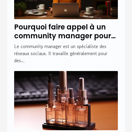
Pourquoi faire appel à un
community manager pour
la gestion des réseaux
Le community manager est un spécialiste des
sociaux de votre entreprise ?
réseaux sociaux. Il travaille généralement pour
des...